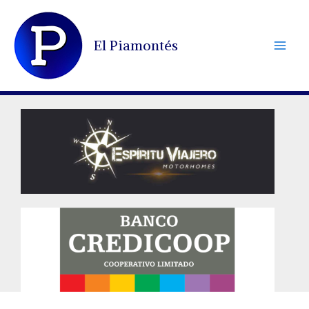
Ir
al
El Piamontés
contenido