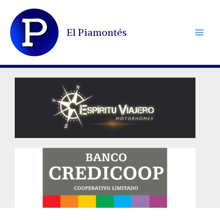
Ir
al
El Piamontés
contenido