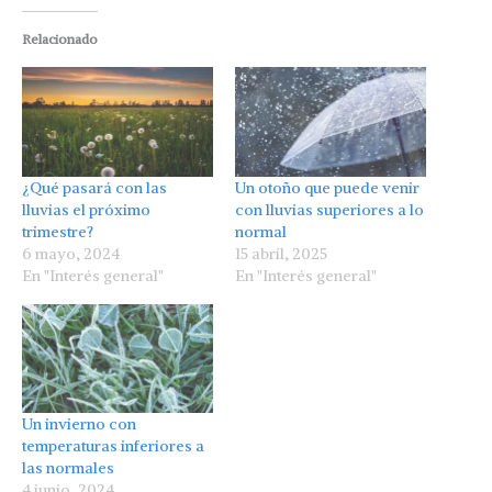
Relacionado
¿Qué pasará con las
Un otoño que puede venir
lluvias el próximo
con lluvias superiores a lo
trimestre?
normal
6 mayo, 2024
15 abril, 2025
En "Interés general"
En "Interés general"
Un invierno con
temperaturas inferiores a
las normales
4 junio, 2024