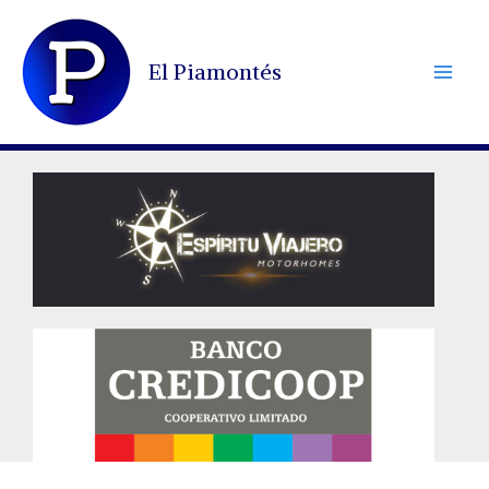
Ir
al
El Piamontés
contenido