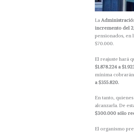
La
Administración
incremento del 2
pensionados, en l
$70.000.
El reajuste hará 
$1.878.224 a $1.92
mínima cobrarán 
a $355.820.
En tanto, quienes
alcanzarla. De es
$300.000 sólo re
El organismo prev