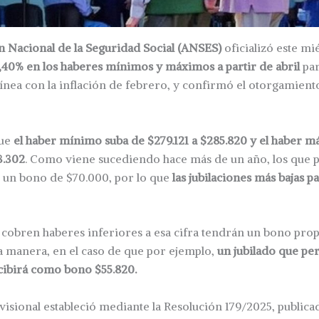
 Nacional de la Seguridad Social (ANSES)
oficializó este mi
,40% en los haberes mínimos y máximos a partir de abril
par
ínea con la inflación de febrero, y confirmó el otorgamien
que
el haber mínimo suba de $279.121 a $285.820 y el haber 
3.302
. Como viene sucediendo hace más de un año, los que p
un bono de $70.000, por lo que
las jubilaciones más bajas p
 cobren haberes inferiores a esa cifra tendrán un bono prop
ta manera, en el caso de que por ejemplo,
un jubilado que pe
cibirá como bono $55.820.
isional estableció mediante la Resolución 179/2025, publicad