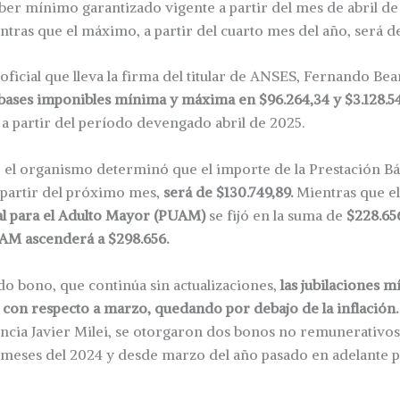
haber mínimo garantizado vigente a partir del mes de abril de
ntras que el máximo, a partir del cuarto mes del año, será de
ficial que lleva la firma del titular de ANSES, Fernando Bea
 bases imponibles mínima y máxima en $96.264,34 y $3.128.54
, a partir del período devengado abril de 2025.
 el organismo determinó que el importe de la Prestación Bá
a partir del próximo mes,
será de $130.749,89.
Mientras que el
l para el Adulto Mayor (PUAM)
se fijó en la suma de
$228.65
AM ascenderá a $298.656.
o bono, que continúa sin actualizaciones,
las jubilaciones m
% con respecto a marzo, quedando por debajo de la inflación.
encia Javier Milei, se otorgaron dos bonos no remunerativos
 meses del 2024 y desde marzo del año pasado en adelante p