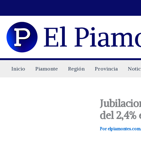
Ir
al
contenido
El Piam
Inicio
Piamonte
Región
Provincia
Notic
Jubilaci
del 2,4% 
Por
elpiamontes.com