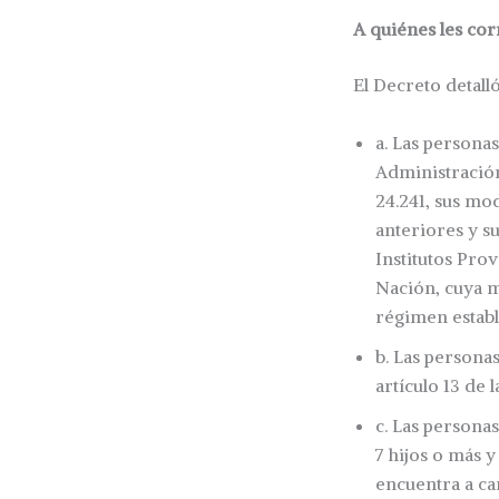
A quiénes les cor
El Decreto detall
a. Las personas
Administración
24.241, sus mo
anteriores y s
Institutos Pro
Nación, cuya mo
régimen establ
b. Las personas
artículo 13 de 
c. Las persona
7 hijos o más 
encuentra a ca