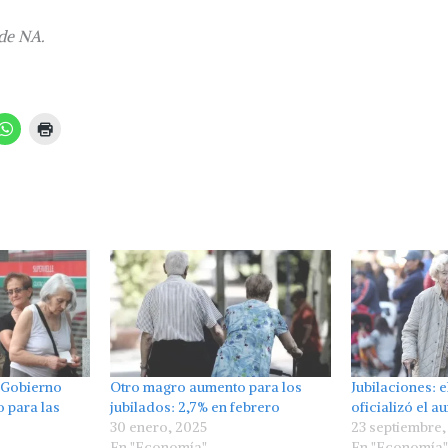
de NA.
 Gobierno
Otro magro aumento para los
Jubilaciones: 
o para las
jubilados: 2,7% en febrero
oficializó el 
30 enero, 2025
23 septiembre,
En "Economía"
En "Economía"