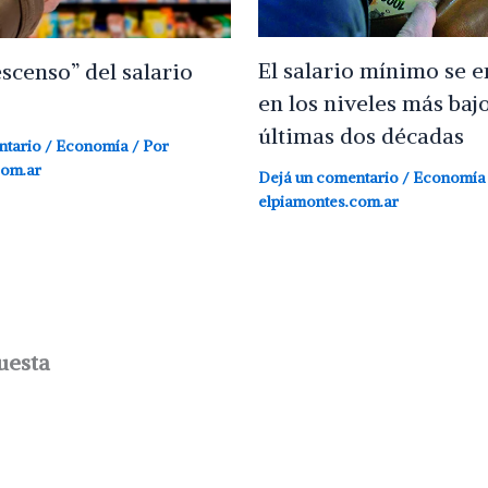
El salario mínimo se 
escenso” del salario
en los niveles más bajo
últimas dos décadas
ntario
/
Economía
/ Por
com.ar
Dejá un comentario
/
Economía
elpiamontes.com.ar
uesta