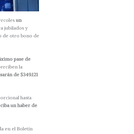
ércoles
un
a jubilados y
to de otro bono de
máximo pase de
erciben la
asarán de $349.121
orcional hasta
rciba un haber de
a en el Boletín