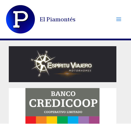
Ir
al
El Piamontés
contenido