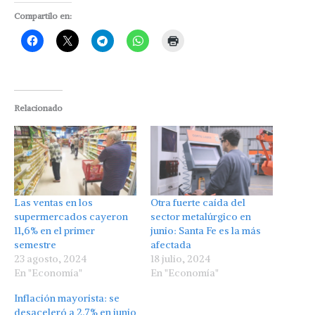
Compartilo en:
Relacionado
Las ventas en los
Otra fuerte caída del
supermercados cayeron
sector metalúrgico en
11,6% en el primer
junio: Santa Fe es la más
semestre
afectada
23 agosto, 2024
18 julio, 2024
En "Economía"
En "Economía"
Inflación mayorista: se
desaceleró a 2,7% en junio