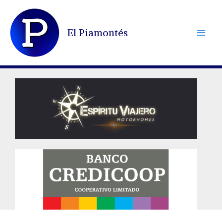
Ir
al
El Piamontés
contenido