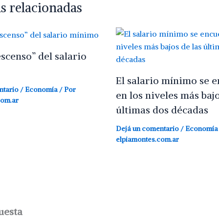
s relacionadas
escenso” del salario
El salario mínimo se 
ntario
/
Economía
/ Por
en los niveles más bajo
com.ar
últimas dos décadas
Dejá un comentario
/
Economía
elpiamontes.com.ar
uesta