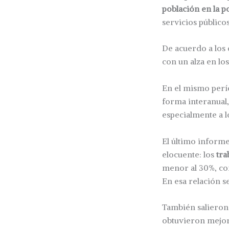
población en la p
servicios públicos
De acuerdo a los d
con un alza en lo
En el mismo perí
forma interanual,
especialmente a l
El último informe
elocuente: los
tra
menor al 30%, con
En esa relación s
También salieron
obtuvieron mejora