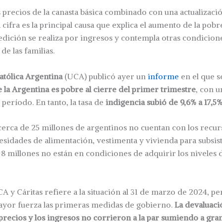
 precios de la canasta básica combinado con una actualizaci
 cifra es la principal causa que explica el aumento de la pob
dición se realiza por ingresos y contempla otras condicion
e las familias.
atólica Argentina
(UCA) publicó ayer un
informe
en el que s
e la Argentina es pobre al cierre del primer trimestre
, con u
 período. En tanto, la tasa de
indigencia subió de 9,6% a 17,5
 cerca de 25 millones de argentinos no cuentan con los recu
cesidades de alimentación, vestimenta y vivienda para subsis
e 8 millones no están en condiciones de adquirir los niveles
CA y Cáritas refiere a la situación al 31 de marzo de 2024, p
yor fuerza las primeras medidas de gobierno.
La devaluac
precios y los ingresos no corrieron a la par sumiendo a gran