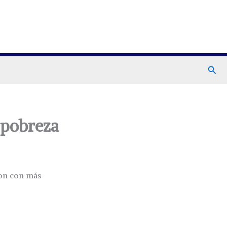
Busc
a pobreza
ron con más