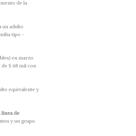
umento de la
 un adulto
milia tipo –
bles) en marzo
a de $ 68 mil con
ulto equivalente y
a línea de
entos y un grupo