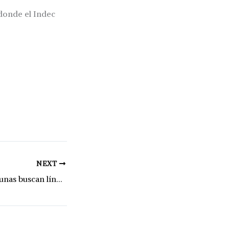
 donde el Indec
NEXT
Municipios y comunas buscan líneas de financiamiento con el Banco Municipal de Rosario