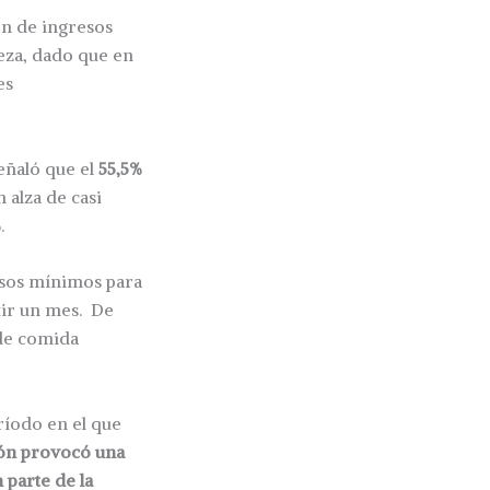
ón de ingresos
reza, dado que en
es
eñaló que el
55,5%
n alza de casi
%
.
rsos mínimos para
tir un mes. De
 de comida
eríodo en el que
ión provocó una
 parte de la