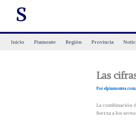
s
Inicio
Piamonte
Región
Provincia
Notic
Las cifra
Por
elpiamontes.com
La combinación de
fuerza a los sect