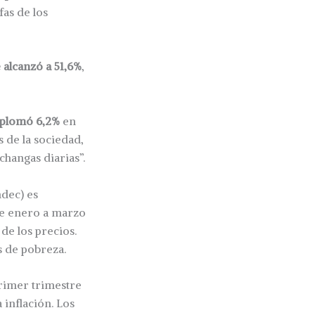
fas de los
 alcanzó a 51,6%
,
splomó 6,2%
en
 de la sociedad,
changas diarias”.
ndec) es
de enero a marzo
de los precios.
s de pobreza.
rimer trimestre
 inflación. Los