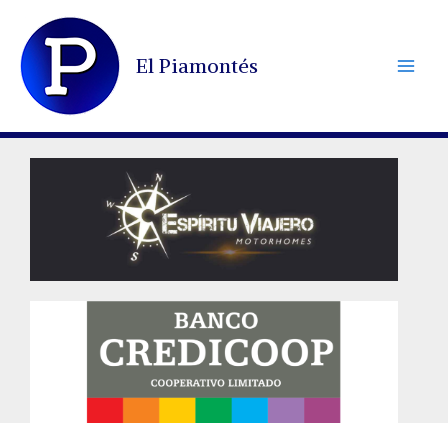
Ir
al
El Piamontés
contenido