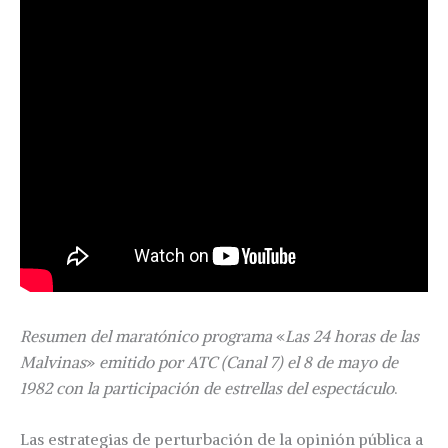
Resumen del maratónico programa
«
Las 24 horas de las
Malvinas
»
emitido por ATC (Canal 7) el 8 de mayo de
1982 con la participación de estrellas del espectáculo
.
Las estrategias de perturbación de la opinión pública a