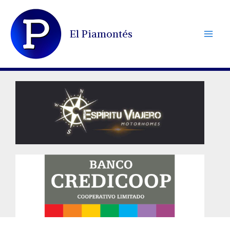
Ir
al
El Piamontés
contenido