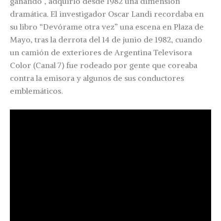
ganando”, adquirió desde 1982 una dimensión
dramática. El investigador Oscar Landi recordaba en
su libro “Devórame otra vez” una escena en Plaza de
Mayo, tras la derrota del 14 de junio de 1982, cuando
un camión de exteriores de Argentina Televisora
Color (Canal 7) fue rodeado por gente que coreaba
contra la emisora y algunos de sus conductores
emblemáticos.