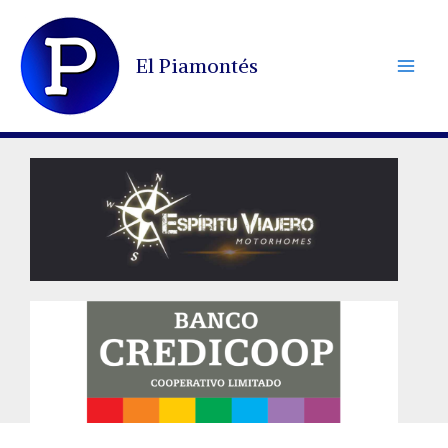
Ir
al
El Piamontés
contenido