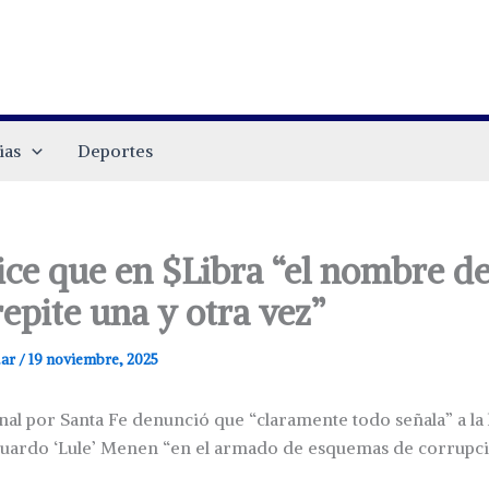
ias
Deportes
ice que en $Libra “el nombre d
repite una y otra vez”
.ar
/
19 noviembre, 2025
nal por Santa Fe denunció que “claramente todo señala” a l
duardo ‘Lule’ Menen “en el armado de esquemas de corrupci