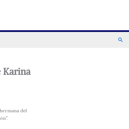
Busc
e Karina
a hermana del
ón”.