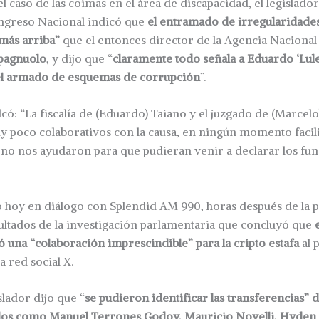
el caso de las coimas en el área de discapacidad, el legislado
ongreso Nacional indicó que
el entramado de irregularidades
más arriba”
que el entonces director de la Agencia Nacional
pagnuolo
, y dijo que “
claramente todo señala a Eduardo ‘Lul
 el armado de esquemas de corrupción
”.
lcó: “La fiscalía de (Eduardo) Taiano y el juzgado de (Marcel
y poco colaborativos con la causa, en ningún momento facil
y no nos ayudaron para que pudieran venir a declarar los fu
ó hoy en diálogo con Splendid AM 990, horas después de la 
sultados de la investigación parlamentaria que concluyó que
tó una “colaboración imprescindible” para la cripto estafa
al 
a red social X.
slador dijo que “
se pudieron identificar las transferencias” 
dos como Manuel Terrones Godoy, Mauricio Novelli, Hyden 