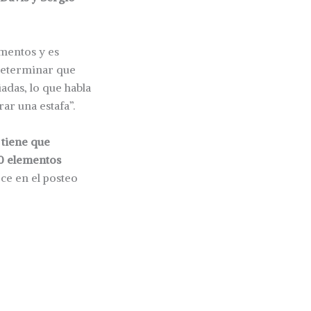
ementos y es
“determinar que
adas, lo que habla
r una estafa”.
 tiene que
30 elementos
ece en el posteo