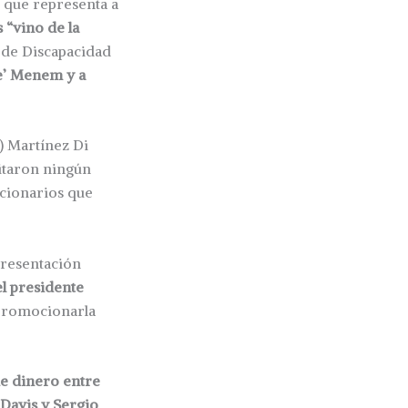
r que representa a
 “vino de la
 de Discapacidad
e’ Menem y a
o) Martínez Di
itaron ningún
ncionarios que
presentación
el presidente
promocionarla
de dinero entre
Davis y Sergio