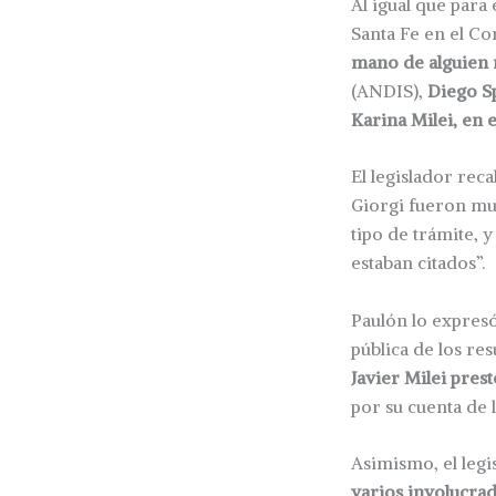
Al igual que para 
Santa Fe en el C
mano de alguien 
(ANDIS),
Diego S
Karina Milei, en
El legislador reca
Giorgi fueron mu
tipo de trámite, 
estaban citados”.
Paulón lo expres
pública de los re
Javier Milei pres
por su cuenta de l
Asimismo, el legi
varios involucra