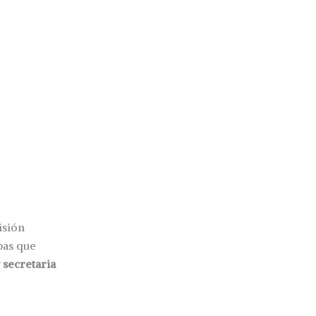
isión
bas que
 secretaria