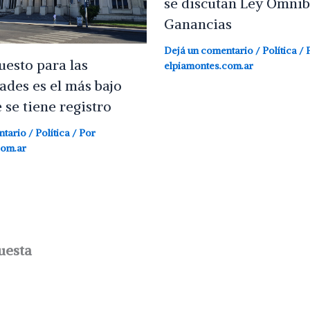
se discutan Ley Ómnib
Ganancias
Dejá un comentario
/
Política
/ 
uesto para las
elpiamontes.com.ar
ades es el más bajo
 se tiene registro
ntario
/
Política
/ Por
com.ar
uesta