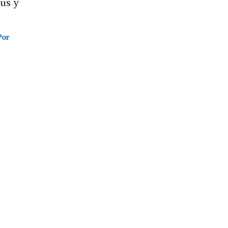
us y
Por