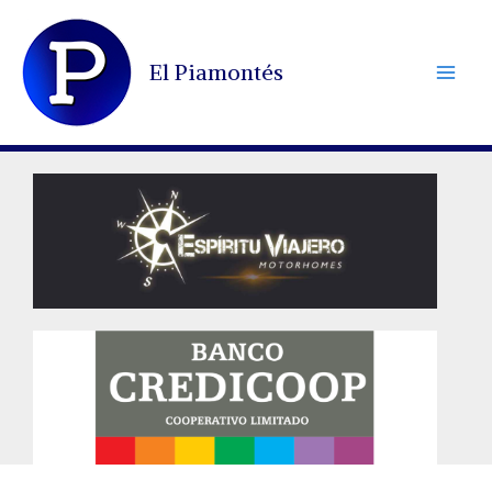
Ir
al
El Piamontés
contenido