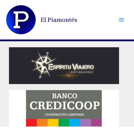
Ir
al
El Piamontés
contenido