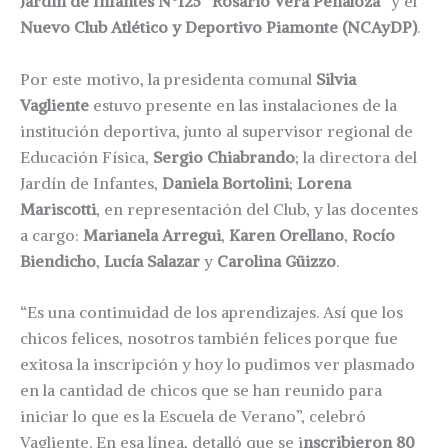
Jardín de Infantes N°125 “Rosario Vera Peñaloza”
y el
Nuevo Club Atlético y Deportivo Piamonte (NCAyDP)
.
Por este motivo, la presidenta comunal
Silvia
Vagliente
estuvo presente en las instalaciones de la
institución deportiva, junto al supervisor regional de
Educación Física,
Sergio Chiabrando
; la directora del
Jardín de Infantes,
Daniela Bortolini
;
Lorena
Mariscotti
, en representación del Club, y las docentes
a cargo:
Marianela Arregui
,
Karen Orellano
,
Rocío
Biendicho
,
Lucía Salazar
y
Carolina Güizzo
.
“Es una continuidad de los aprendizajes. Así que los
chicos felices, nosotros también felices porque fue
exitosa la inscripción y hoy lo pudimos ver plasmado
en la cantidad de chicos que se han reunido para
iniciar lo que es la Escuela de Verano”, celebró
Vagliente. En esa línea, detalló que se i
nscribieron 80