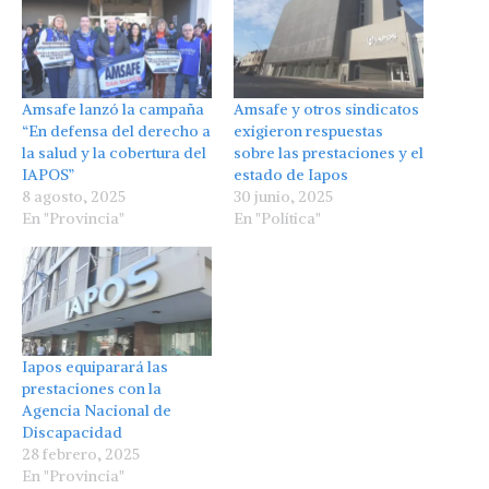
Amsafe lanzó la campaña
Amsafe y otros sindicatos
“En defensa del derecho a
exigieron respuestas
la salud y la cobertura del
sobre las prestaciones y el
IAPOS”
estado de Iapos
8 agosto, 2025
30 junio, 2025
En "Provincia"
En "Política"
Iapos equiparará las
prestaciones con la
Agencia Nacional de
Discapacidad
28 febrero, 2025
En "Provincia"