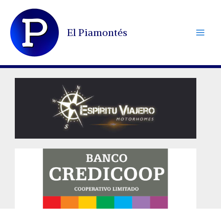
Ir
al
El Piamontés
contenido