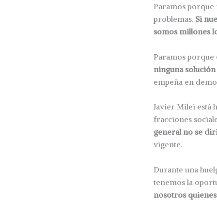
Paramos porque n
problemas.
Si nu
somos millones l
Paramos porque
ninguna solución
empeña en demost
Javier Milei está
fracciones social
general no se dir
vigente.
Durante una huelg
tenemos la oportu
nosotros quiene