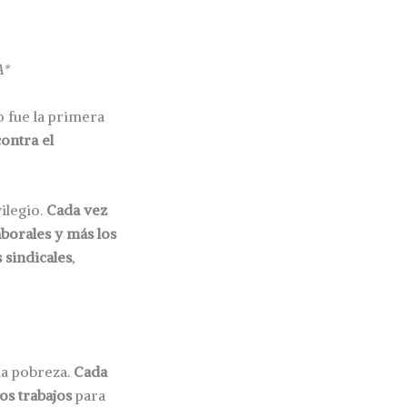
A*
o fue la primera
ontra el
ilegio.
Cada vez
borales y más los
 sindicales
,
la pobreza.
Cada
os trabajos
para