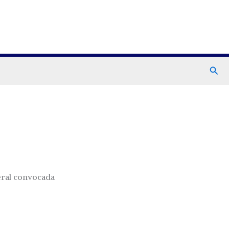
Busc
neral convocada