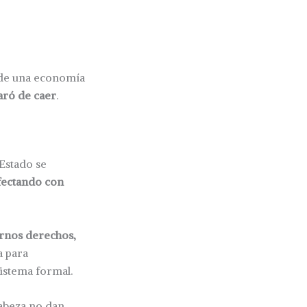
e una economía
aró de caer
.
Estado se
fectando con
arnos derechos,
a para
sistema formal.
cabeza no dan