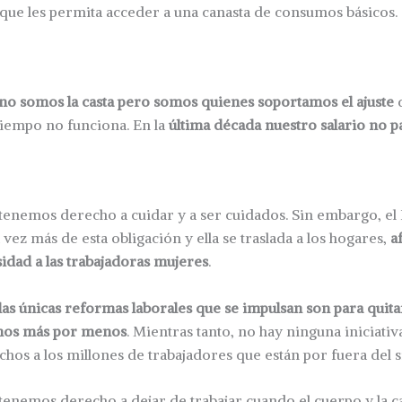
que les permita acceder a una canasta de consumos básicos.
no somos la casta pero somos quienes soportamos el ajuste
d
iempo no funciona. En la
última década nuestro salario no p
enemos derecho a cuidar y a ser cuidados. Sin embargo, el 
vez más de esta obligación y ella se traslada a los hogares,
a
idad a las trabajadoras mujeres
.
las únicas reformas laborales que se impulsan son para quit
emos más por menos
. Mientras tanto, no hay ninguna iniciativ
chos a los millones de trabajadores que están por fuera del 
enemos derecho a dejar de trabajar cuando el cuerpo y la 