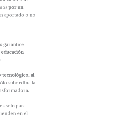
amos
por un
an aportado o no.
s garantice
la educación
a.
y tecnológico, al
 sólo subordina la
ansformadora.
les solo para
atienden en el