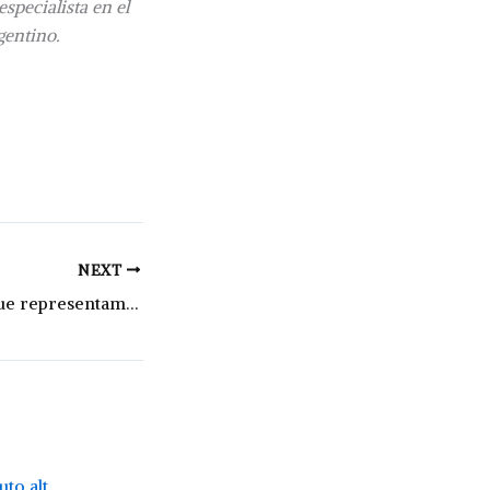
specialista en el
gentino.
NEXT
“Consideramos que representamos el verdadero cambio”