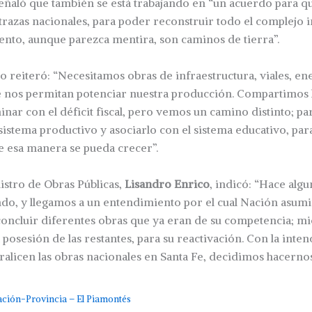
eñaló que también se está trabajando en “un acuerdo para q
s trazas nacionales, para poder reconstruir todo el complejo 
nto, aunque parezca mentira, son caminos de tierra”.
ro reiteró: “Necesitamos obras de infraestructura, viales, en
e nos permitan potenciar nuestra producción. Compartimos l
inar con el déficit fiscal, pero vemos un camino distinto; p
 sistema productivo y asociarlo con el sistema educativo, pa
e esa manera se pueda crecer”.
nistro de Obras Públicas,
Lisandro Enrico
, indicó: “Hace alg
do, y llegamos a un entendimiento por el cual Nación asumi
ncluir diferentes obras que ya eran de su competencia; mie
posesión de las restantes, para su reactivación. Con la inte
ralicen las obras nacionales en Santa Fe, decidimos hacernos
ción-Provincia – El Piamontés