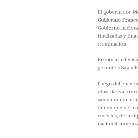
El gobernador
Ma
Guillermo Franc
Gobierno nacional
finalizadas y fin
terminación.
Frente a la decisi
permite a Santa F
Luego del encuent
obras las va a te
saneamiento, edif
tienen que ver co
cereales, de la r
nacional comenzar