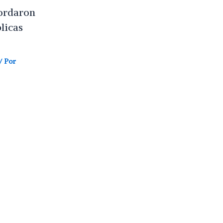
ordaron
licas
/ Por