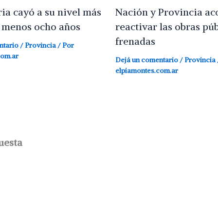
ria cayó a su nivel más
Nación y Provincia ac
l menos ocho años
reactivar las obras púb
frenadas
ntario
/
Provincia
/ Por
com.ar
Dejá un comentario
/
Provincia
elpiamontes.com.ar
uesta