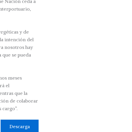
ue Nación ceda a
interportuario,
ergéticas y de
a intención del
ara nosotros hay
ra que se pueda
unos meses
rá el
ntras que la
nción de colaborar
 cargo”.
Descarga