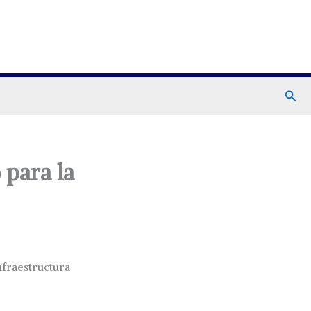
Busc
 para la
nfraestructura