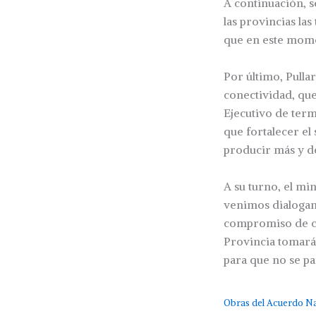
A continuación, s
las provincias la
que en este mome
Por último, Pulla
conectividad, qu
Ejecutivo de term
que fortalecer el
producir más y d
A su turno, el mi
venimos dialogan
compromiso de co
Provincia tomará 
para que no se pa
Obras del Acuerdo Na