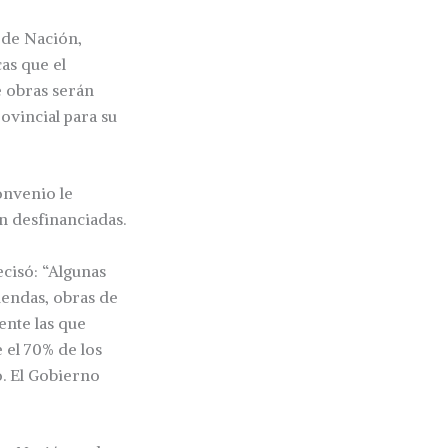
 de Nación,
cas que el
é obras serán
ovincial para su
convenio le
n desfinanciadas.
cisó: “Algunas
iendas, obras de
ente las que
 el 70% de los
o. El Gobierno