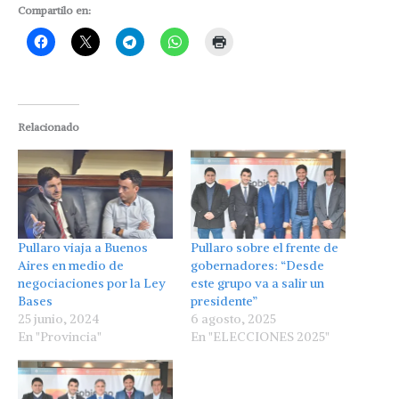
Compartilo en:
Relacionado
Pullaro viaja a Buenos
Pullaro sobre el frente de
Aires en medio de
gobernadores: “Desde
negociaciones por la Ley
este grupo va a salir un
Bases
presidente”
25 junio, 2024
6 agosto, 2025
En "Provincia"
En "ELECCIONES 2025"