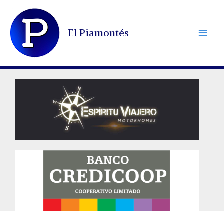
Ir
al
El Piamontés
contenido