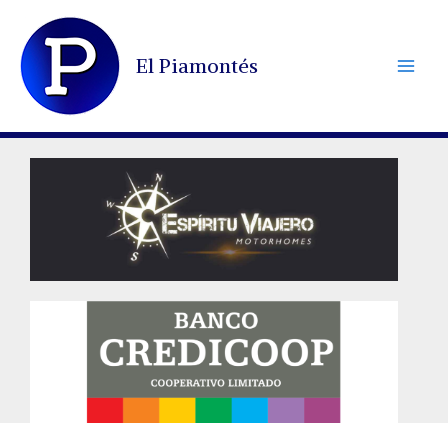
Ir
al
El Piamontés
contenido