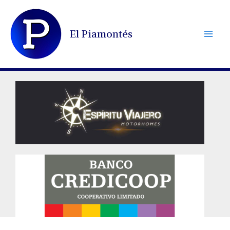
Ir
al
El Piamontés
contenido