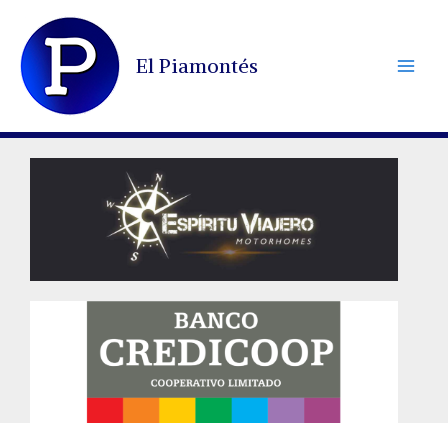
Ir
al
El Piamontés
contenido