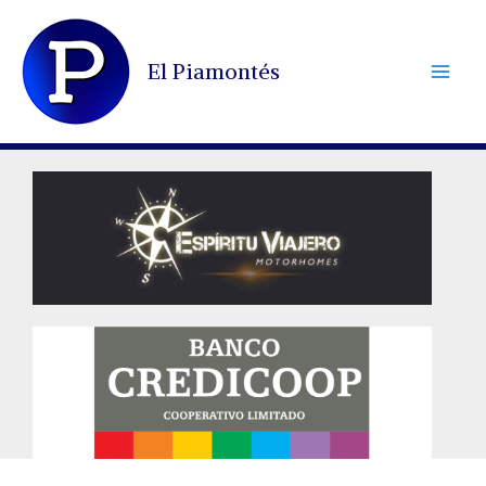
Ir
al
El Piamontés
contenido