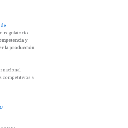
 de
o regulatorio
competencia y
er la producción
ernacional -
ás competitivos a
no
hoy son