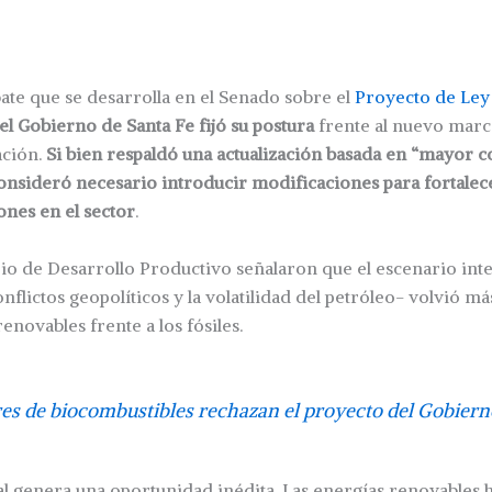
te que se desarrolla en el Senado sobre el
Proyecto de Ley
el Gobierno de Santa Fe fijó su postura
frente al nuevo marc
ación.
Si bien respaldó una actualización basada en “mayor 
onsideró necesario introducir modificaciones para fortalec
ones en el sector
.
io de Desarrollo Productivo señalaron que el escenario int
nflictos geopolíticos y la volatilidad del petróleo- volvió m
enovables frente a los fósiles.
es de biocombustibles rechazan el proyecto del Gobier
al genera una oportunidad inédita. Las energías renovables 