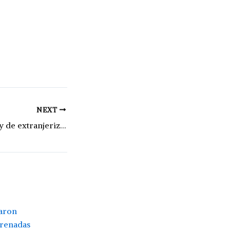
NEXT
“El proyecto de ley de extranjerización de tierras es un nuevo estatuto legal del coloniaje”