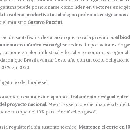
gentina puede posicionarse como líder en vectores energéti
da la cadena productiva instalada; no podemos resignarnos a
vo el ministro
Gustavo Puccini
.
ración santafesina destacaron que, para la provincia,
el bio
mienta económica estratégica
: reduce importaciones de ga
, sostiene empleo industrial y fortalece economías regiona
daron que Brasil avanzará este año con un corte obligatorio d
l 20 % en 2030.
ligatorio del biodiésel
tionamiento santafesino apunta al
tratamiento desigual entre 
del proyecto nacional
. Mientras se propone una mezcla del 1
tiene un tope del 10% para biodiésel en gasoil.
tría regulatoria sin sustento técnico.
Mantener el corte en 1