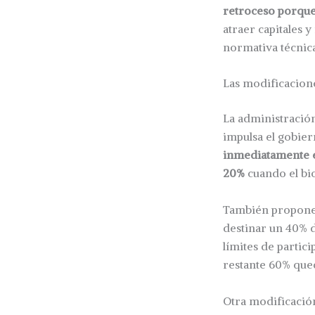
retroceso porque 
atraer capitales y
normativa técnica
Las modificacion
La administració
impulsa el gobie
inmediatamente el
20%
cuando el bio
También propon
destinar un 40% d
límites de partic
restante 60% qued
Otra modificació