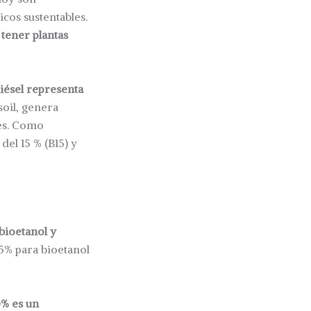
cos sustentables.
 tener plantas
diésel representa
soil, genera
les. Como
el 15 % (B15) y
bioetanol y
5% para bioetanol
0% es un