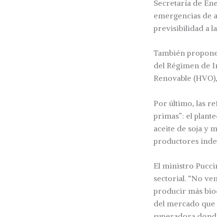
Secretaría de Ene
emergencias de a
previsibilidad a l
También propon
del Régimen de I
Renovable (HVO),
Por último, las r
primas”: el plant
aceite de soja y 
productores inde
El ministro Pucci
sectorial. “No ve
producir más bio
del mercado que p
superadora donde