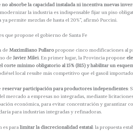
no absorbe la capacidad instalada ni incentiva nuevas inve
 modernizar la industria es indispensable fijar un piso obligat
 ya permite mezclas de hasta el 20%”, afirmó Puccini.
es que propone el gobierno de Santa Fe
n de
Maximiliano Pullaro
propone cinco modificaciones al p
rno de
Javier Milei
. En primer lugar, la Provincia propone
el
 corte mínimo obligatorio al 15% (B15) y habilitar un esquem
diésel local resulte más competitivo que el gasoil importado
e
reservar participación para productores independientes
: 
el mercado a empresas no integradas, mediante licitaciones
ipación económica, para evitar concentración y garantizar c
aría para industrias integradas y refinadoras.
n es para
limitar la discrecionalidad estatal
: la propuesta esta