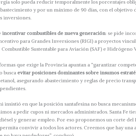
rgía solo pueda reducir temporalmente los porcentajes obli
bastecimiento y por un máximo de 90 días, con el objetivo 
as inversiones.
e
incentivar combustibles de nueva generación
: se pide inc
ncentivo para Grandes Inversiones (RIGI) a proyectos vincu
 Combustible Sustentable para Aviación (SAF) e Hidrógeno 
eformas que exige la Provincia apuntan a “garantizar compet
eo busca
evitar posiciones dominantes sobre insumos estraté
metanol, asegurando abastecimiento y reglas de precio trans
pendientes.
ni insistió en que la posición santafesina no busca mecanis
nimos a pedir cupos ni mercados administrados. Santa Fe ti
diésel y generar empleo. Por eso proponemos un corte del 1
ermita convivir a todos los actores. Creemos que hay una a
 no haya perdedores”, concluyó.