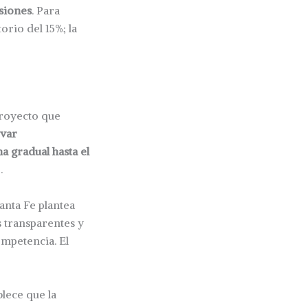
rsiones
. Para
orio del 15%; la
royecto que
evar
a gradual hasta el
.
Santa Fe plantea
 transparentes y
ompetencia. El
blece que la