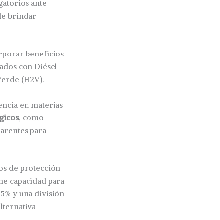
gatorios ante
de brindar
orporar beneficios
lados con Diésel
Verde (H2V).
encia en materias
gicos
, como
parentes para
mos de protección
ene capacidad para
5% y una división
lternativa