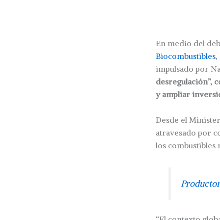
En medio del deba
Biocombustibles
,
impulsado por N
desregulación”, c
y ampliar inversi
Desde el Minister
atravesado por co
los combustibles r
Productor
“El contexto glob