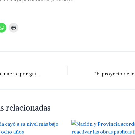
Confirmaron una muerte por gripe A y crece la alarma por psitacosis
s relacionadas