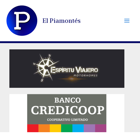
Ir
al
El Piamontés
contenido