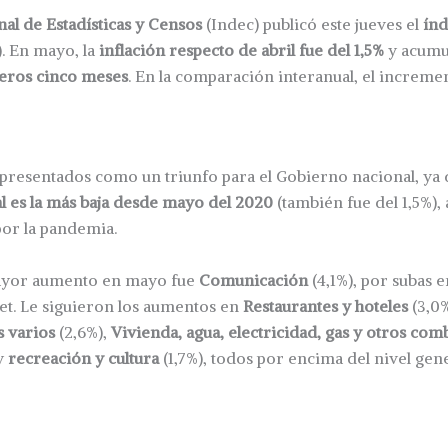
nal de Estadísticas y Censos
(Indec) publicó este jueves el
índ
). En mayo, la
inflación respecto de abril fue del 1,5%
y acumul
meros cinco meses
. En la comparación interanual, el increme
 presentados como un triunfo para el Gobierno nacional, ya
l es la más baja desde mayo del 2020
(también fue del 1,5%),
or la pandemia.
mayor aumento en mayo fue
Comunicación
(4,1%), por subas e
net. Le siguieron los aumentos en
Restaurantes y hoteles
(3,0
s varios
(2,6%),
Vivienda, agua, electricidad, gas y otros com
 y
recreación y cultura
(1,7%), todos por encima del nivel gene