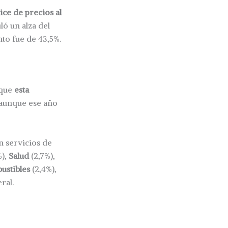
ice de precios al
ó un alza del
nto fue de 43,5%.
 que
esta
 aunque ese año
n servicios de
%),
Salud
(2,7%),
bustibles
(2,4%),
ral.