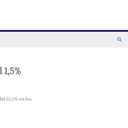
Busc
l 1,5%
el 13,3% en los