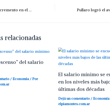
Autorizaron el incremento en el precio del biodiésel: cuánto impacta en el gasoil
s relacionadas
escenso” del salario
El salario mínimo se 
ntario
/
Economía
/ Por
en los niveles más bajo
com.ar
últimas dos décadas
Dejá un comentario
/
Economía
elpiamontes.com.ar