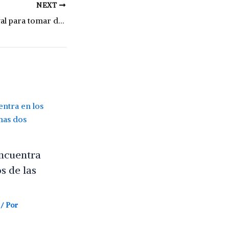
NEXT
Pullaro logró el aval para tomar deuda por más de U$S1.000 millones
encuentra
s de las
/ Por