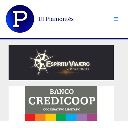
Ir
al
El Piamontés
contenido