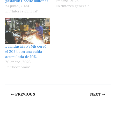
gastaron US$418 millones
1 marzo, 2025
24 junio, 2024
En "Interés general"
En "Interés general"
La industria PyME cerró
el 2024 con una caída
acumulada de 10%
20 enero, 2025
En "Economía"
PREVIOUS
NEXT