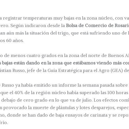
 a registrar temperaturas muy bajas en la zona núcleo, con va
cero. Según indicaron desde la
Bolsa de Comercio de Rosar
an aún más la situación del trigo, que está sufriendo uno de l
mos 60 años.
o de menos cuatro grados en la zona del norte de Buenos A
 bajas están dando en la zona que estábamos viendo más co
istian Russo, jefe de la Guía Estratégica para el Agro (GEA) de
e Russo ya había emitido un informe la semana pasada sobre l
 que el 40% de la región núcleo había superado las 100 horas
debajo de cero grado en lo que va de julio. Los efectos com
han provocado la muerte de plántulas y lotes desparejos, espe
o, donde se han dado de baja ensayos de carinata y se rep
río.