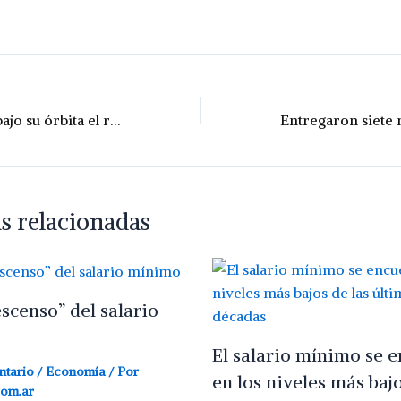
Santa Fe unificó bajo su órbita el registro y la fiscalización de personas jurídicas
s relacionadas
escenso” del salario
El salario mínimo se 
ntario
/
Economía
/ Por
en los niveles más bajo
com.ar