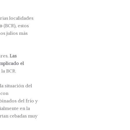
rias localidades
io
(BCR), estos
os julios más
ires.
Las
mplicado el
 la BCR.
a situación del
 con
binados del frío y
cialmente en la
ortan cebadas muy