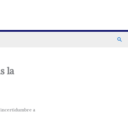
Busc
s la
 incertidumbre a