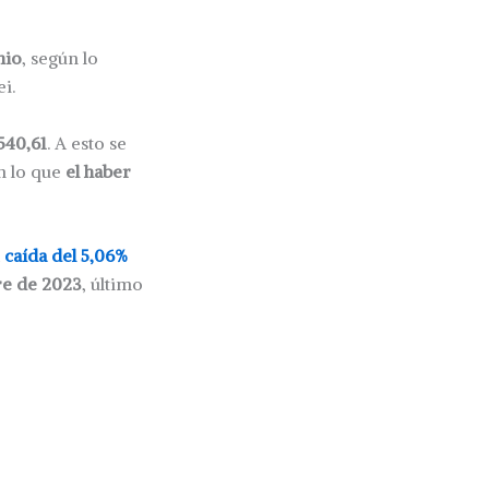
nio
, según lo
i.
540,61
. A esto se
n lo que
el haber
a
caída del 5,06%
re de 2023
, último