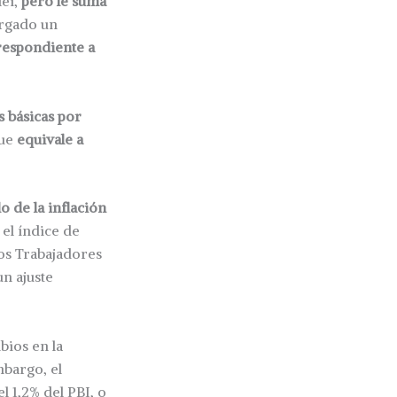
lei,
pero le suma
orgado un
rrespondiente a
s básicas por
que
equivale a
 de la inflación
el índice de
os Trabajadores
un ajuste
mbios en la
mbargo, el
l 1,2% del PBI, o