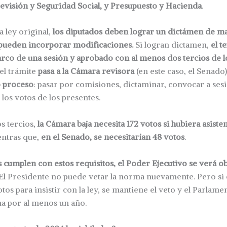
evisión y Seguridad Social, y Presupuesto y Hacienda
.
la ley original,
los diputados deben lograr un dictámen de m
o pueden incorporar modificaciones.
Si logran dictamen,
el t
rco de una sesión y aprobado con al menos dos tercios de lo
 el trámite
pasa a la Cámara revisora
(en este caso, el Senado
o proceso
: pasar por comisiones, dictaminar, convocar a ses
 los votos de los presentes.
os tercios,
la Cámara baja necesita 172 votos si hubiera asiste
entras que,
en el Senado, se necesitarían 48 votos
.
s cumplen con estos requisitos, el Poder Ejecutivo se verá o
El Presidente no puede vetar la norma nuevamente. Pero si
otos para insistir con la ley, se mantiene el veto y el Parlam
ema por al menos un año.