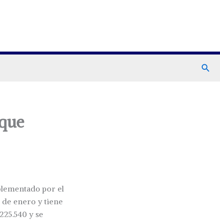
Busc
 que
plementado por el
 de enero y tiene
$225.540 y se