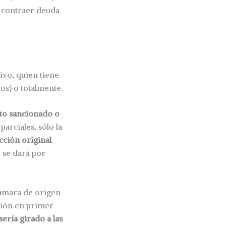
a contraer deuda
ivo, quien tiene
ulos) o totalmente.
to sancionado o
parciales, sólo la
acción original
.
, se dará por
 Cámara de origen
stión en primer
sería girado a las