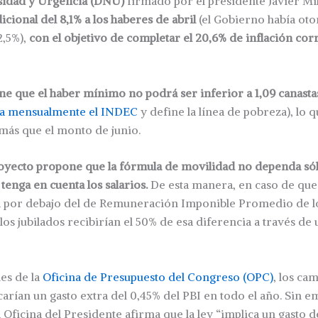
sidad y Urgencia (DNU)
firmado por el presidente Javier Mi
cional del 8,1% a los haberes de abril
(el Gobierno había ot
2,5%),
con el objetivo de completar el 20,6% de inflación co
ne que el haber mínimo no podrá ser inferior a 1,09 canasta
ca mensualmente el INDEC
y define la línea de pobreza), lo 
 más que el monto de junio.
royecto propone que la fórmula de movilidad no dependa sólo
tenga en cuenta los salarios.
De esta manera, en caso de que 
a por debajo del de Remuneración Imponible Promedio de l
 los jubilados recibirían el 50% de esa diferencia a través de 
es de la
Oficina de Presupuesto del Congreso (OPC)
, los ca
carían un gasto extra del 0,45% del PBI en todo el año. Sin e
Oficina del Presidente afirma que la ley “implica un gasto de