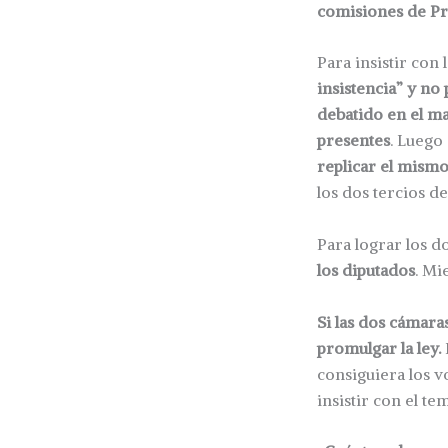
comisiones de Pr
Para insistir con 
insistencia” y n
debatido en el ma
presentes
. Luego
replicar el mism
los dos tercios de
Para lograr los d
los diputados
. Mi
Si las dos cámara
promulgar la ley.
consiguiera los v
insistir con el t