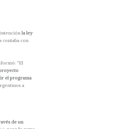
abstención
la ley
ya contaba con
informó: “El
 proyecto
ir el programa
rgentinos a
ravés de un