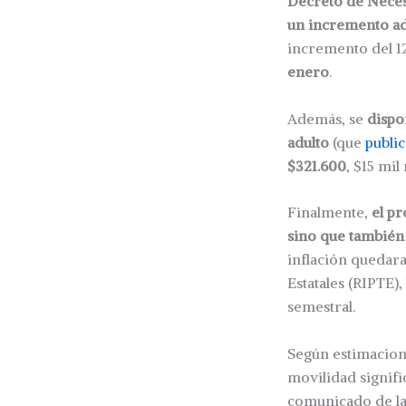
Decreto de Nece
un incremento adi
incremento del 1
enero
.
Además, se
dispo
adulto
(que
publi
$321.600
, $15 mil
Finalmente,
el p
sino que también 
inflación quedar
Estatales (RIPTE),
semestral.
Según estimacion
movilidad signifi
comunicado de la 