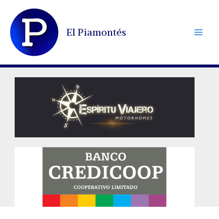
Ir
al
El Piamontés
contenido