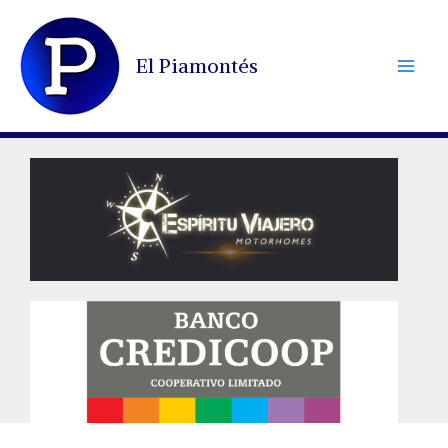
Ir
al
El Piamontés
contenido