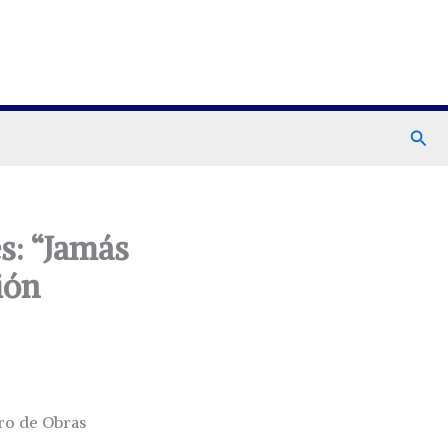
Busc
es: “Jamás
ión
tro de Obras