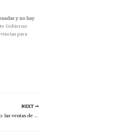
onadas y no hay
este Gobierno
ovincias para
NEXT
Caída del consumo: las ventas de supermercados acumulan 15 meses de retracción