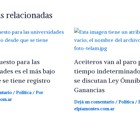
s relacionadas
uesto para las
Aceiteros van al paro 
ades es el más bajo
tiempo indeterminado
 se tiene registro
se discutan Ley Ómnib
Ganancias
ntario
/
Política
/ Por
com.ar
Dejá un comentario
/
Política
/ 
elpiamontes.com.ar