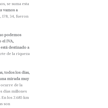
nos, se suma esta
as vamos a
, 178, 34, fueron
no podemos
 el IVA,
 está destinado a
arte de la riqueza
, todos los días,
y una mirada muy
 ocurre de la
s días millones
. En los 2.685 km
as son