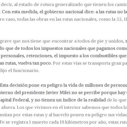
s decir, al estado de rotura generalizado que tienen los cami
.
Con esta medida, el gobierno nacional dice: a las rutas no l
ro caso, todas las obras en las rutas nacionales, como la 33, 11
grave que nos tiene que encontrar a todos de pie y unidos,
do que de todos los impuestos nacionales que pagamos como
 personales, retenciones, el impuesto a los combustibles que
as rutas, vuelva tan poco
. Por estas vías se transporta gran p
dijo el funcionario.
Esta decisión pone en peligro la vida de millones de personas
bierno del presidente Javier Milei no se percibe porque ha
pital Federal, y no tienen un índice de la realidad
de lo que
 afuera. Los que vivimos en el interior sabemos que todos lo
nsitan por estas rutas y al hacerlo ponen en peligro sus vidas
Fe se registra 1 muerto cada 19 kilómetros por año, estas rut