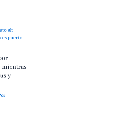
por
 mientras
us y
Por