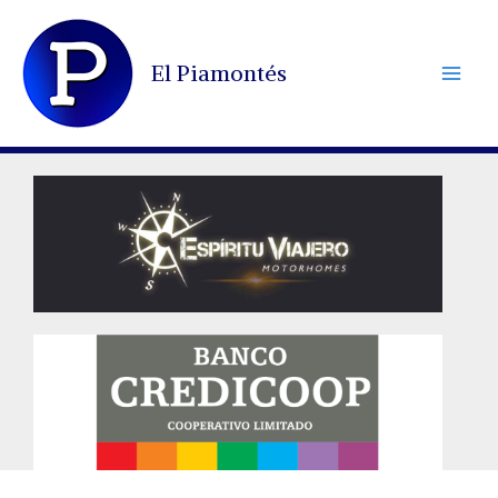
Ir
al
El Piamontés
contenido