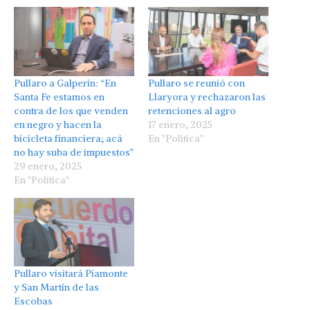
Pullaro a Galperin: “En
Pullaro se reunió con
Santa Fe estamos en
Llaryora y rechazaron las
contra de los que venden
retenciones al agro
en negro y hacen la
17 enero, 2025
bicicleta financiera; acá
En "Política"
no hay suba de impuestos”
29 enero, 2025
En "Política"
Pullaro visitará Piamonte
y San Martín de las
Escobas