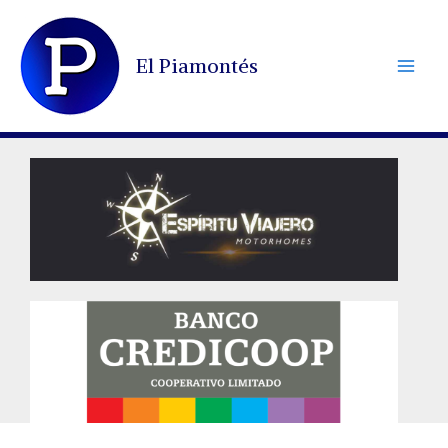
Ir
al
El Piamontés
contenido