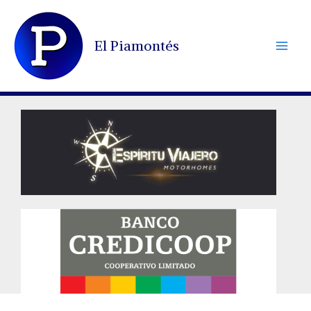
Ir
al
El Piamontés
contenido