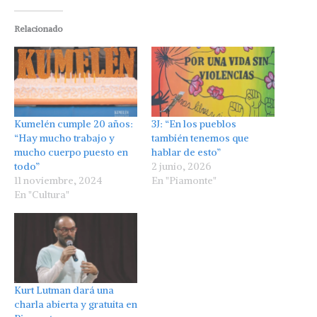
Relacionado
Kumelén cumple 20 años:
3J: “En los pueblos
“Hay mucho trabajo y
también tenemos que
mucho cuerpo puesto en
hablar de esto”
todo”
2 junio, 2026
11 noviembre, 2024
En "Piamonte"
En "Cultura"
Kurt Lutman dará una
charla abierta y gratuita en