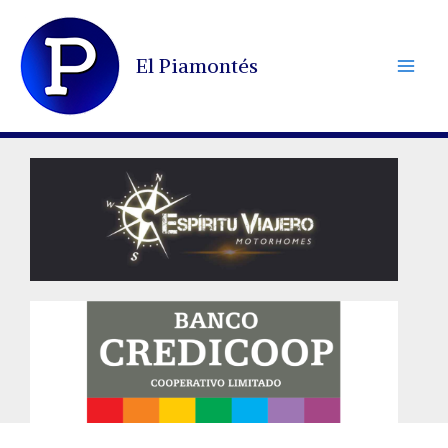
Ir
al
El Piamontés
contenido