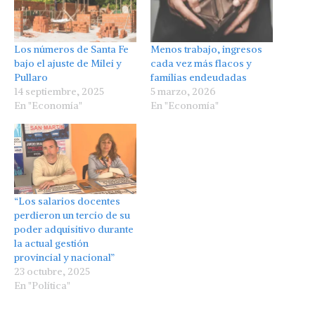
Los números de Santa Fe
Menos trabajo, ingresos
bajo el ajuste de Milei y
cada vez más flacos y
Pullaro
familias endeudadas
14 septiembre, 2025
5 marzo, 2026
En "Economía"
En "Economía"
“Los salarios docentes
perdieron un tercio de su
poder adquisitivo durante
la actual gestión
provincial y nacional”
23 octubre, 2025
En "Política"