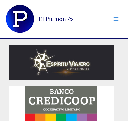
Ir
al
El Piamontés
contenido